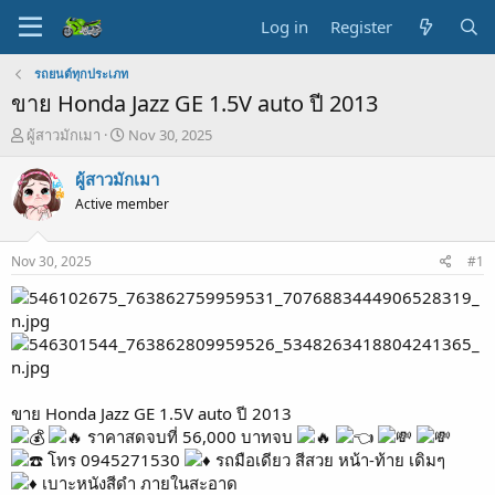
Log in
Register
รถยนต์ทุกประเภท
ขาย Honda Jazz GE 1.5V auto ปี 2013
T
S
ผู้สาวมักเมา
Nov 30, 2025
h
t
r
a
ผู้สาวมักเมา
e
r
Active member
a
t
d
d
s
a
Nov 30, 2025
#1
t
t
a
e
r
t
e
r
ขาย Honda Jazz GE 1.5V auto ปี 2013
ราคาสดจบที่ 56,000 บาทจบ
โทร 0945271530
รถมือเดียว สีสวย หน้า-ท้าย เดิมๆ
เบาะหนังสีดำ ภายในสะอาด