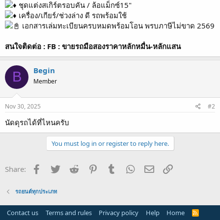
ชุดแต่งสเกิร์ตรอบคัน / ล้อแม็กซ์15"
เครื่อง/เกียร์/ช่วงล่าง ดี รถพร้อมใช้
เอกสารเล่มทะเบียนครบหมดพร้อมโอน พรบภาษีไม่ขาด 2569
สนใจติดต่อ : FB :
ขายรถมือสองราคาหลักหมื่น-หลักแสน
Begin
B
Member
Nov 30, 2025
#2
นัดดุรถได้ที่ไหนครับ
You must log in or register to reply here.
Facebook
Twitter
Reddit
Pinterest
Tumblr
WhatsApp
Email
Link
Share:
รถยนต์ทุกประเภท
Contact us
Terms and rules
Privacy policy
Help
Home
R
S